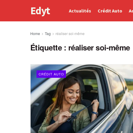
Edyt
Actualités
Crédit Auto
A
Home
Tag
réaliser soi-même
Étiquette :
réaliser soi-même
CRÉDIT AUTO