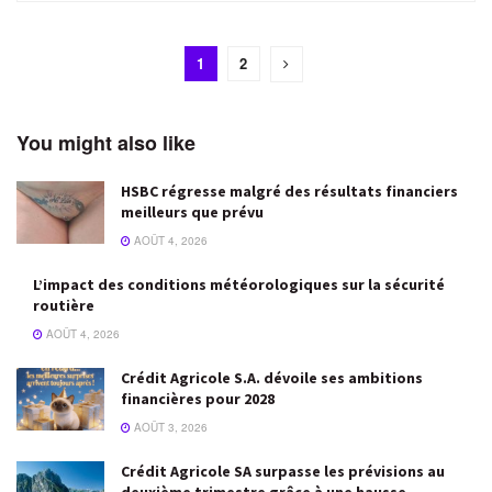
1
2
You might also like
HSBC régresse malgré des résultats financiers
meilleurs que prévu
AOÛT 4, 2026
L’impact des conditions météorologiques sur la sécurité
routière
AOÛT 4, 2026
Crédit Agricole S.A. dévoile ses ambitions
financières pour 2028
AOÛT 3, 2026
Crédit Agricole SA surpasse les prévisions au
deuxième trimestre grâce à une hausse