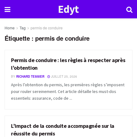
Edyt
Home
Tag
permis de conduire
Étiquette :
permis de conduire
Permis de conduire : les règles à respecter après
PERMIS DE CONDUIRE
l’obtention
BY
RICHARD TESSIER
JUILLET 25, 2026
Après l’obtention du permis, les premières règles s’imposent
pour rouler sereinement. Cet article détaille les must-dos
essentiels: assurance, code de ...
L’impact de la conduite accompagnée sur la
PERMIS DE CONDUIRE
réussite du permis