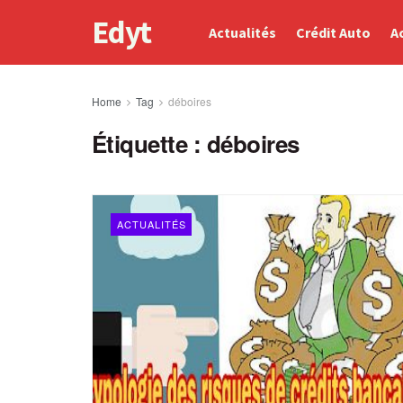
Edyt
Actualités
Crédit Auto
A
Home
Tag
déboires
Étiquette :
déboires
ACTUALITÉS