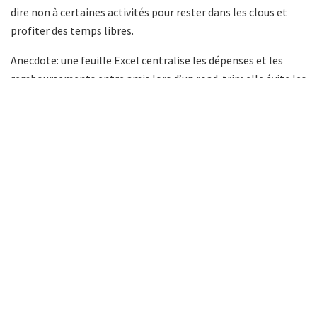
dire non à certaines activités pour rester dans les clous et
profiter des temps libres.
Anecdote: une feuille Excel centralise les dépenses et les
remboursements entre amis lors d’un road-trip; elle évite les
blocages et les petites crispations financières, tout en
facilitant la répartition équitable des coûts.
Transition: Ainsi, l’étape suivante explore comment tracer
l’itinéraire tout en maîtrisant ces coûts et en conservant la
flexibilité nécessaire.
Question: Prêt à fixer une marge d’imprévu pour éviter les
dérapages financiers ?
A lire :
Les meilleures astuces pour voyager léger
en voiture