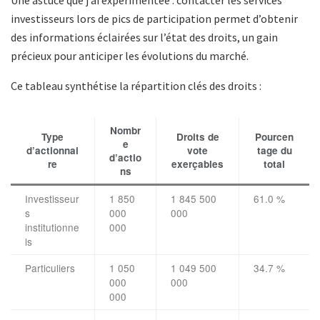
investisseurs lors de pics de participation permet d’obtenir
des informations éclairées sur l’état des droits, un gain
précieux pour anticiper les évolutions du marché.
Ce tableau synthétise la répartition clés des droits :
Nombr
Type
Droits de
Pourcen
e
d’actionnai
vote
tage du
d’actio
re
exerçables
total
ns
Investisseur
1 850
1 845 500
61.0 %
s
000
000
institutionne
000
ls
Particuliers
1 050
1 049 500
34.7 %
000
000
000