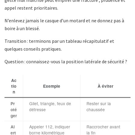
geste mal maîtrisé peut empirer une fracture ; prudence et
appel restent prioritaires.
N’enlevez jamais le casque d’un motard et ne donnez pas à
boire à un blessé.
Transition : terminons par un tableau récapitulatif et
quelques conseils pratiques.
Question : connaissez-vous la position latérale de sécurité ?
Ac
tio
Exemple
À éviter
n
Gilet, triangle, feux de
Rester sur la
Pr
détresse
chaussée
oté
ger
Appeler 112, indiquer
Raccrocher avant
Al
borne kilométrique
la fin
ert