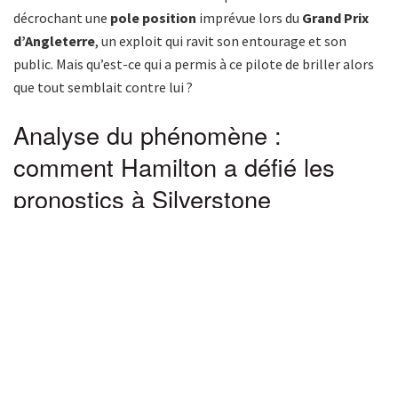
décrochant une
pole position
imprévue lors du
Grand Prix
d’Angleterre
, un exploit qui ravit son entourage et son
public. Mais qu’est-ce qui a permis à ce pilote de briller alors
que tout semblait contre lui ?
Analyse du phénomène :
comment Hamilton a défié les
pronostics à Silverstone
Dans cette première partie, découvrons les facteurs clés qui
ont conduit à un résultat aussi surprenant en qualifications,
mettant en lumière la stratégie et la ténacité du septuple
champion du monde.
Un moteur Ferrari sous-estimé sur un
circuit rapide