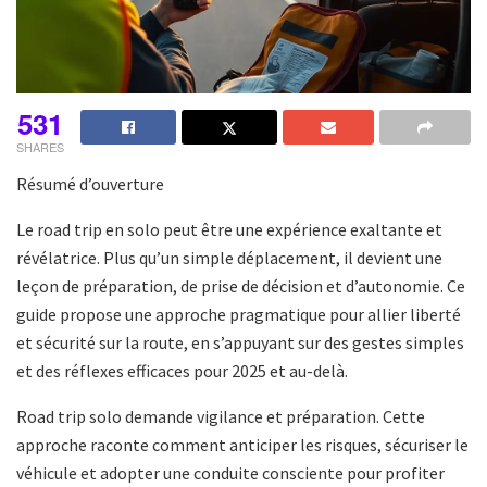
531
SHARES
Résumé d’ouverture
Le road trip en solo peut être une expérience exaltante et
révélatrice. Plus qu’un simple déplacement, il devient une
leçon de préparation, de prise de décision et d’autonomie. Ce
guide propose une approche pragmatique pour allier liberté
et sécurité sur la route, en s’appuyant sur des gestes simples
et des réflexes efficaces pour 2025 et au-delà.
Road trip solo demande vigilance et préparation. Cette
approche raconte comment anticiper les risques, sécuriser le
véhicule et adopter une conduite consciente pour profiter