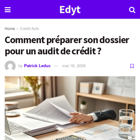
Edyt
Home
Crédit Auto
Comment préparer son dossier
pour un audit de crédit ?
by
Patrick Leduc
mai 18, 2026