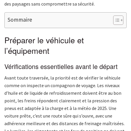
des paysages sans compromettre sa sécurité.
Sommaire
Préparer le véhicule et
l’équipement
Vérifications essentielles avant le départ
Avant toute traversée, la priorité est de vérifier le véhicule
comme on inspecte un compagnon de voyage. Les niveaux
d’huile et de liquide de refroidissement doivent être au bon
point, les freins répondent clairement et la pression des
pneus est adaptée à la charge et à la météo de 2025. Une
voiture prête, c’est une route sûre qui s’ouvre, avec une
adhérence meilleure et des distances de freinage maîtrisées.