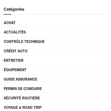
Catégories
ACHAT
ACTUALITÉS
CONTRÔLE TECHNIQUE
CRÉDIT AUTO
ENTRETIEN
ÉQUIPEMENT
GUIDE ASSURANCE
PERMIS DE CONDUIRE
SÉCURITÉ ROUTIÈRE
VOYAGE & ROAD TRIP