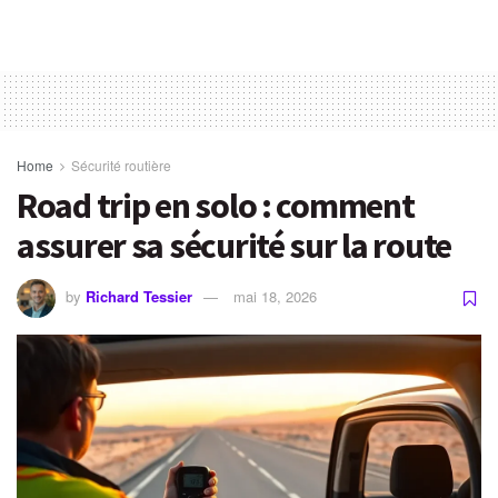
Home
Sécurité routière
Road trip en solo : comment
assurer sa sécurité sur la route
by
Richard Tessier
mai 18, 2026