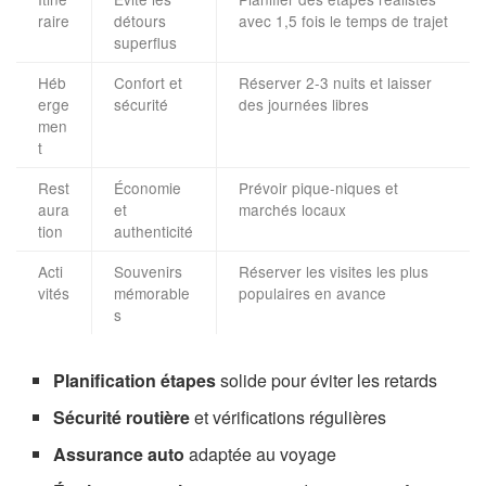
raire
détours
avec 1,5 fois le temps de trajet
superflus
Héb
Confort et
Réserver 2-3 nuits et laisser
erge
sécurité
des journées libres
men
t
Rest
Économie
Prévoir pique-niques et
aura
et
marchés locaux
tion
authenticité
Acti
Souvenirs
Réserver les visites les plus
vités
mémorable
populaires en avance
s
Planification étapes
solide pour éviter les retards
Sécurité routière
et vérifications régulières
Assurance auto
adaptée au voyage