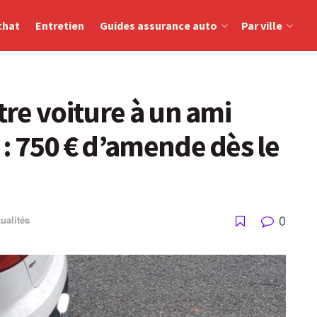
chat
Entretien
Guides assurance auto
Par ville
tre voiture à un ami
 : 750 € d’amende dès le
0
ualités