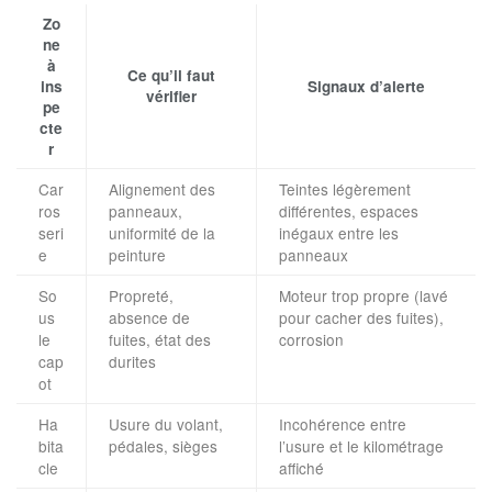
Zo
ne
à
Ce qu’il faut
ins
Signaux d’alerte
vérifier
pe
cte
r
Car
Alignement des
Teintes légèrement
ros
panneaux,
différentes, espaces
seri
uniformité de la
inégaux entre les
e
peinture
panneaux
So
Propreté,
Moteur trop propre (lavé
us
absence de
pour cacher des fuites),
le
fuites, état des
corrosion
cap
durites
ot
Ha
Usure du volant,
Incohérence entre
bita
pédales, sièges
l’usure et le kilométrage
cle
affiché